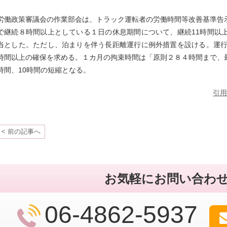
労働政策審議会の作業部会は、トラック運転者の労働時間等改善基準告
で継続８時間以上としている１日の休息期間について、継続11時間以
当とした。ただし、泊まりを伴う長距離運行に例外措置を設ける。運行
時間以上の確保を求める。１カ月の拘束時間は「原則２８４時間まで、
時間、10時間の短縮となる。
引用
< 前の記事へ
お気軽にお問い合わ
06-4862-5937